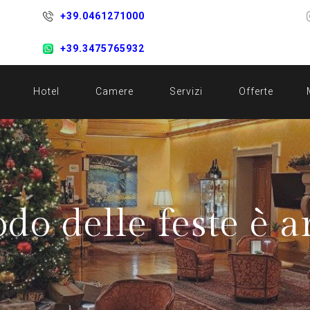
+39.0461271000
+39.3475765932
Hotel
Camere
Servizi
Offerte
odo delle feste è a