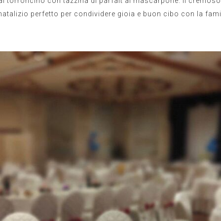
 torroncino con tazzina di parfait al mascarpone. Il cremos
talizio perfetto per condividere gioia e buon cibo con la famig