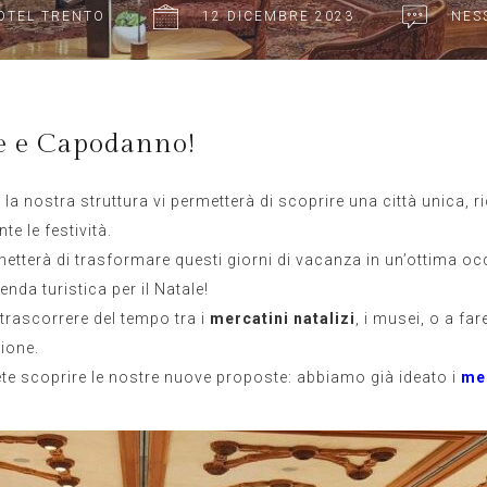
OTEL TRENTO
12 DICEMBRE 2023
NES
le e Capodanno!
 nostra struttura vi permetterà di scoprire una città unica, ri
e le festività.
ermetterà di trasformare questi giorni di vacanza in un’ottima 
enda turistica per il Natale!
 trascorrere del tempo tra i
mercatini natalizi
, i musei, o a f
ione.
trete scoprire le nostre nuove proposte: abbiamo già ideato i
men