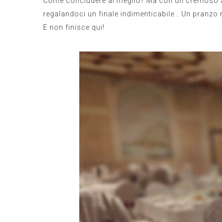
Come concludere al meglio? Ma con un cremoso al
regalandoci un finale indimenticabile… Un pranzo na
E non finisce qui!