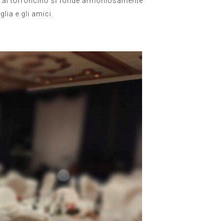
o al torroncino si fonde armoniosamente
lia e gli amici.