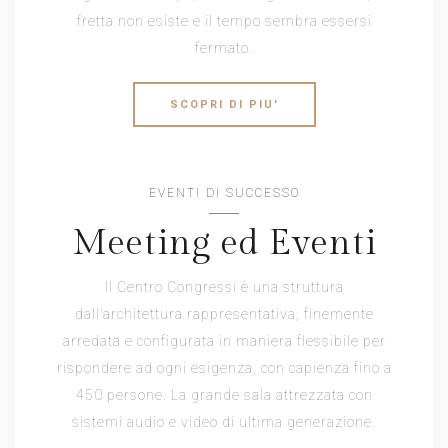
fretta non esiste e il tempo sembra essersi
fermato.
SCOPRI DI PIU'
EVENTI DI SUCCESSO
Meeting ed Eventi
Il Centro Congressi è una struttura
dall’architettura rappresentativa, finemente
arredata e configurata in maniera flessibile per
rispondere ad ogni esigenza, con capienza fino a
450 persone. La grande sala attrezzata con
sistemi audio e video di ultima generazione.