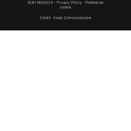
02814800229
- Privacy Policy -
Preferenze
cookie
Credit: Asap Comunicazione