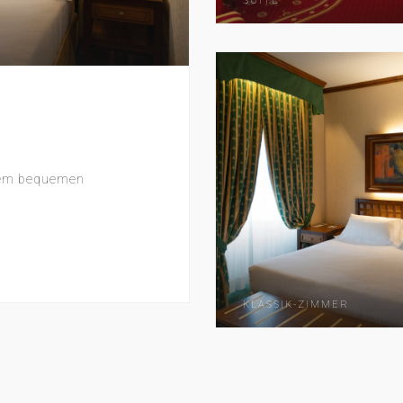
SUITE
inem bequemen
KLASSIK-ZIMMER