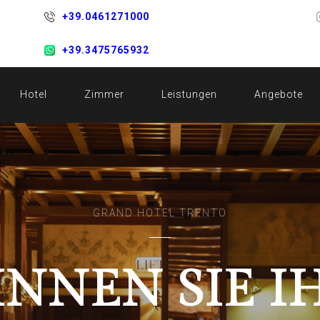
+39.0461271000
+39.3475765932
Hotel
Zimmer
Leistungen
Angebote