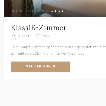
GRAND HOTEL TRENTO
KlassiK-Zimmer
2 GÄSTE
20 mq
Geräumiges Zimmer, geschmackvoll eingerichtet, mit e
Schreibtisch, LCD-TV und Internet-Anschluss.