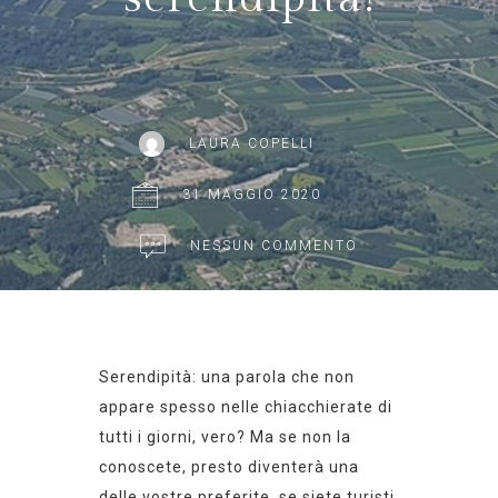
LAURA COPELLI
31 MAGGIO 2020
NESSUN COMMENTO
Serendipità: una parola che non
appare spesso nelle chiacchierate di
tutti i giorni, vero? Ma se non la
conoscete, presto diventerà
una
delle vostre preferite
, se siete turisti