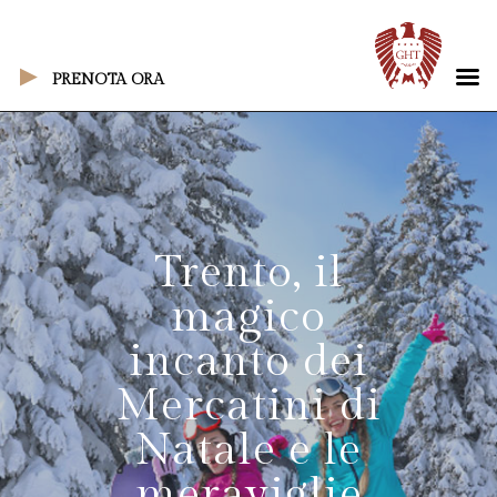
PRENOTA ORA
Trento, il
magico
incanto dei
Mercatini di
Natale e le
meraviglie